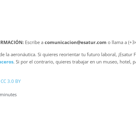
ORMACIÓN:
Escribe a
comunicacion@esatur.com
o llama a (+3
 la aeronáutica. Si quieres reorientar tu futuro laboral, ¡Esatur 
uceros
. Si por el contrario, quieres trabajar en un museo, hotel,
y
CC 3.0 BY
 minutes