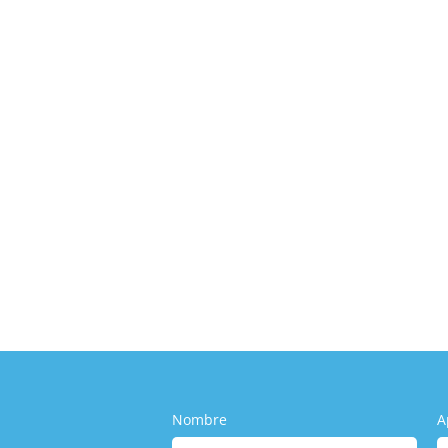
nes Reales en un Avión y Por Qué Sab
 TCP
,
Esatur
,
Turismo
,
Uncategorized
drían pasar en un avión y por qué es importante saber defendert
Nombre
A