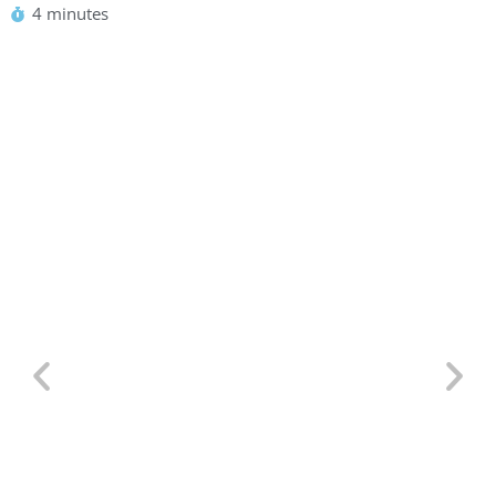
4 minutes
Defensa Personal para TCP:
Situaciones Reales en un Avión y
Por Qué Saber Defenderte es Clave
22/07/2026
/
Artículos
,
Cabin Crew
,
Cursos Esatur
,