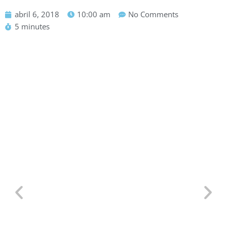
abril 6, 2018
10:00 am
No Comments
5 minutes
Defensa Personal para TCP:
Situaciones Reales en un Avión y
Por Qué Saber Defenderte es Clave