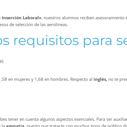
 Inserción Laboral»
, nuestros alumnos reciben asesoramiento e
esos de selección de las aerolíneas.
os requisitos para 
e).
,58 en mujeres y 1,68 en hombres. Respecto al
inglés,
no te pre
bes tener en cuenta algunos aspectos esenciales. Para ser auxilia
 la
empatía
, puesto que tratarás con muchos tipos de público dif