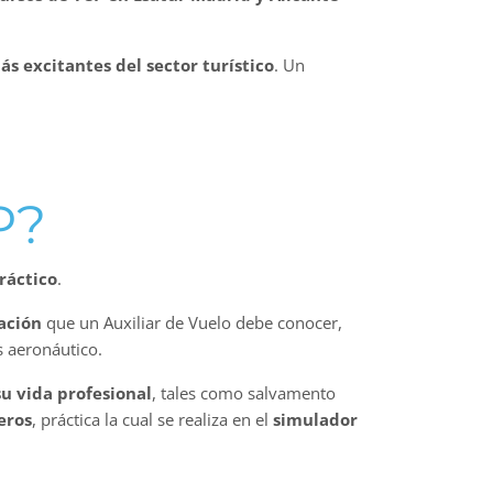
s excitantes del sector turístico
. Un
P?
ráctico
.
ación
que un Auxiliar de Vuelo debe conocer,
s aeronáutico.
su vida profesional
, tales como salvamento
eros
, práctica la cual se realiza en el
simulador