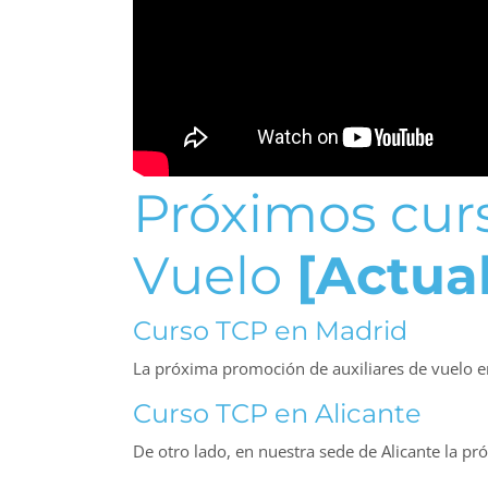
Próximos curs
Vuelo
[Actua
Curso TCP en
Madrid
La próxima promoción de auxiliares de vuelo 
Curso TCP en
Alicante
De otro lado, en nuestra sede de Alicante la 