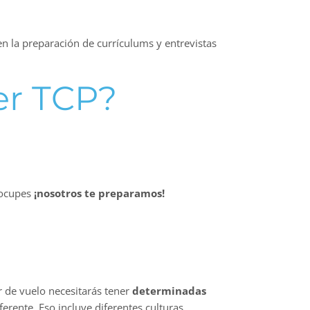
n la preparación de currículums y entrevistas
ser TCP?
ocupes
¡nosotros te preparamos!
r de vuelo necesitarás tener
determinadas
erente. Eso incluye diferentes culturas,