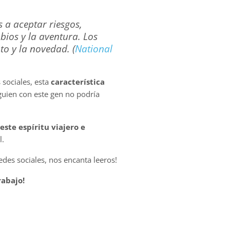
 a aceptar riesgos,
bios y la aventura. Los
o y la novedad. (
National
 sociales, esta
característica
guien con este gen no podría
este espíritu viajero e
l.
edes sociales, nos encanta leeros!
rabajo!