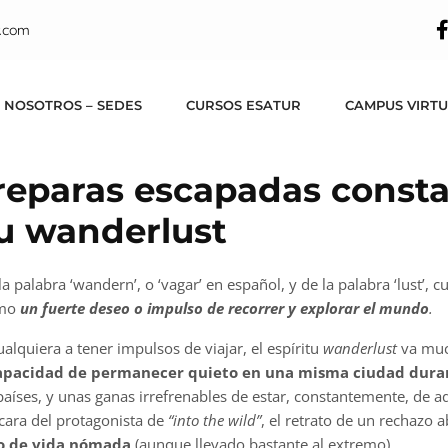
.com
 NOSOTROS – SEDES
CURSOS ESATUR
CAMPUS VIRT
Preparas escapadas cons
tu wanderlust
 palabra ‘wandern’, o ‘vagar’ en español, y de la palabra ‘lust’, cu
omo
un fuerte deseo o impulso de recorrer y explorar el mundo
.
alquiera a tener impulsos de viajar, el espíritu
wanderlust
va muc
pacidad de permanecer quieto en una misma ciudad duran
aíses, y unas ganas irrefrenables de estar, constantemente, de aq
 cara del protagonista de
“into the wild”
, el retrato de un rechazo 
lo de vida nómada
(aunque llevado bastante al extremo).