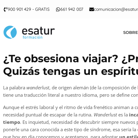
900 901 429 - GRATIS
661 942 007
comunicacion@esatur
SOBRE
¿Te obsesiona viajar? ¿
Quizás tengas un espíri
La palabra
wanderlust
, de origen alemán (de la composición de la
tiene una traducción literal a nuestro idioma, pero se define c
Aunque el estrés laboral y el ritmo de vida frenético animan a cu
necesidad puntual de escapar de la rutina.
Wanderlust
es la
inca
tiempo
. Es inquietud, necesidad de descubrir siempre nuevos p
ponerle una cara conocida a este tipo de síndrome, esa sería la
que hoy en día conocemos y aceptamos, para adoptar
un esti