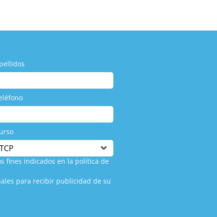
crees que sin experiencia previ
pellidos
eléfono
urso
s fines indicados en la política de
ales para recibir publicidad de su