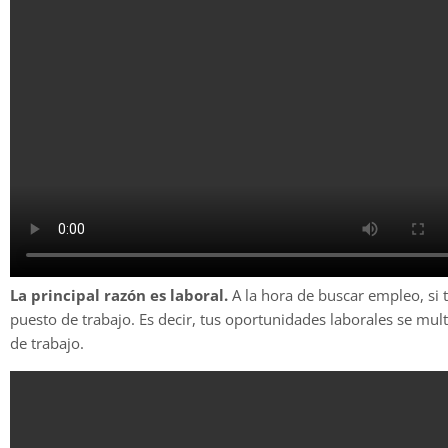
La principal razón es laboral.
A la hora de buscar empleo, si 
puesto de trabajo. Es decir, tus oportunidades laborales se mul
de trabajo.