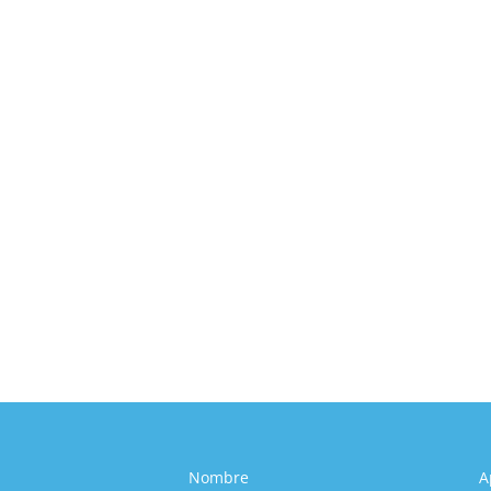
nes Reales en un Avión y Por Qué Sab
 TCP
,
Esatur
,
Turismo
,
Uncategorized
drían pasar en un avión y por qué es importante saber defendert
Nombre
A