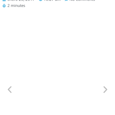
2 minutes
Defensa Personal para TCP:
Situaciones Reales en un Avión y
Por Qué Saber Defenderte es Clave
22/07/2026
/
Artículos
,
Cabin Crew
,
Cursos Esatur
,