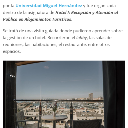
por la
Universidad Miguel Hernández
y fue organizada
dentro de la asignatura de
Hotel I: Recepción y Atención al
Público en Alojamientos Turísticos
.
Se trató de una visita guiada donde pudieron aprender sobre
la gestión de un hotel. Recorrieron el
lobby
, las salas de
reuniones, las habitaciones, el restaurante, entre otros
espacios.