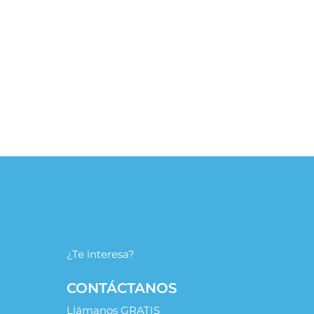
Defensa Personal para TCP: Situacio
Clave
22/07/2026
/
Artículos
,
Cabin Crew
,
Cursos Esatur
,
Destacados
Clase de defensa personal para TCP: las situaciones que te po
de un Tripulante
¿Te interesa?
CONTÁCTANOS
Llámanos GRATIS