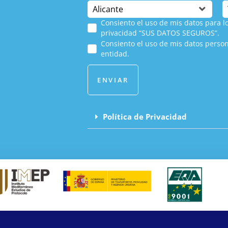
Consiento el uso de mis datos para lo
privacidad “SUS DATOS SEGUROS”.
Consiento el uso de mis datos person
entidad.
ENVIAR
Política de Privacidad