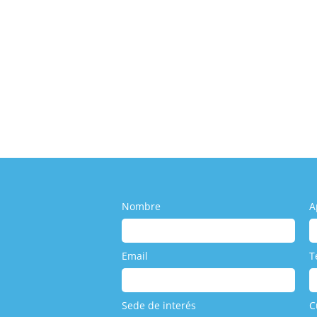
nes Reales en un Avión y Por Qué Sab
 TCP
,
Esatur
,
Turismo
,
Uncategorized
drían pasar en un avión y por qué es importante saber defendert
Nombre
A
Email
T
Sede de interés
C