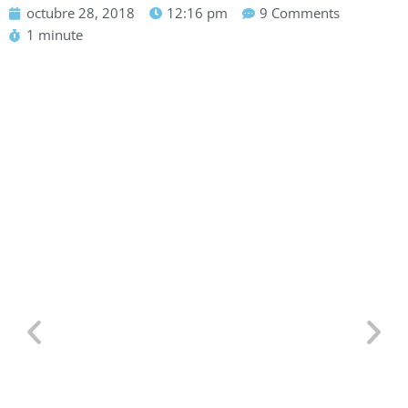
octubre 28, 2018
12:16 pm
9 Comments
1 minute
Defensa Personal para TCP:
Situaciones Reales en un Avión y
Por Qué Saber Defenderte es Clave