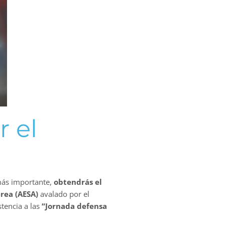
r el
 más importante,
obtendrás el
érea (AESA)
avalado por el
stencia a las
“Jornada defensa