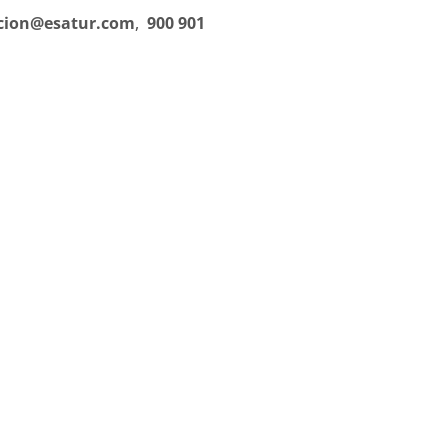
cion@esatur.com
,
900 901