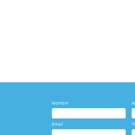
nes Reales en un Avión y Por Qué Sab
 TCP
,
Esatur
,
Turismo
,
Uncategorized
drían pasar en un avión y por qué es importante saber defendert
Nombre
A
Email
T