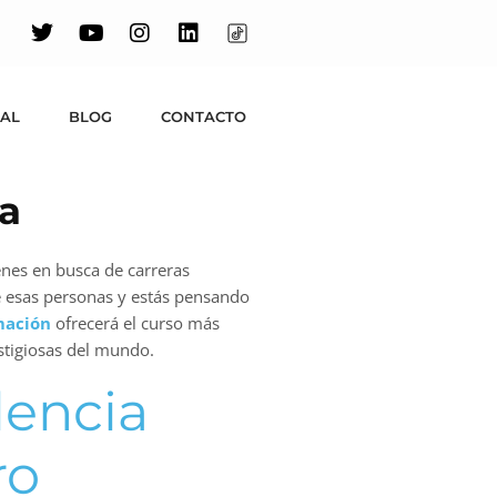
UAL
BLOG
CONTACTO
ia
venes en busca de carreras
e esas personas y estás pensando
mación
ofrecerá el curso más
estigiosas del mundo.
lencia
ro