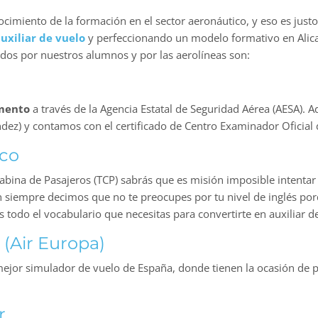
imiento de la formación en el sector aeronáutico, y eso es just
uxiliar de vuelo
y perfeccionando un modelo formativo en Alica
dos por nuestros alumnos y por las aerolíneas son:
omento
a través de la Agencia Estatal de Seguridad Aérea (AESA).
ndez) y contamos con el certificado de Centro Examinador Oficial 
ico
 Cabina de Pasajeros (TCP) sabrás que es misión imposible intentar
ón siempre decimos que no te preocupes por tu nivel de inglés po
s todo el vocabulario que necesitas para convertirte en auxiliar d
 (Air Europa)
 mejor simulador de vuelo de España, donde tienen la ocasión de p
r