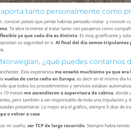
e aporta tanto personalmente como p
r, conocer países que jamás habrías pensado visitar y conocer c
imo
. Te abre la mente al tratar tanto con pasajeros como compañ
flexible ya que cada día es distinto
. Es muy gratificante y so
positan su seguridad en ti.
Al final del día somos tripulant
c.
a Norwegian, ¿qué puedes contarnos de
anchester. Esta experiencia
me enseñó muchísimo ya que era l
cía
vuelos de corto radio en Europa
, es decir en el mismo día h
uerdo que todos los procedimientos y servicios estaban automatiza
los 10 meses
me ascendieron a supervisora de cabina
, donde 
antes, pero también a ser responsable de toda una tripulación y d
puedan presentarse. Lo mejor era el gráfico, siempre 5 días de tr
pa o volver a casa
.
zar mi sueño,
ser TCP de largo recorrido
. Siempre había tenido 