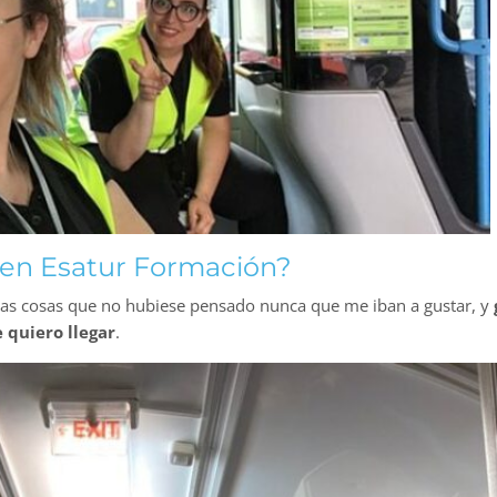
 en Esatur Formación?
as cosas que no hubiese pensado nunca que me iban a gustar, y
 quiero llegar
.