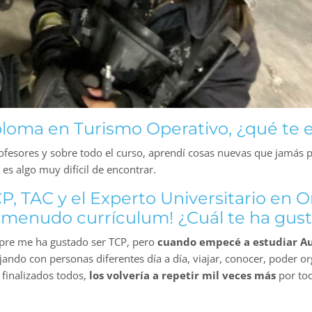
iploma en Turismo Operativo, ¿qué te
profesores y sobre todo el curso, aprendí cosas nuevas que jamás
es algo muy difícil de encontrar.
P, TAC y el Experto Universitario en 
 ¡menudo currículum! ¿Cuál te ha gus
mpre me ha gustado ser TCP, pero
cuando empecé a estudiar Aux
ajando con personas diferentes día a día, viajar, conocer, poder o
 finalizados todos,
los volvería a repetir mil veces más
por tod