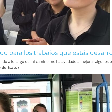
do para los trabajos que estás desarr
giendo a lo largo de mi camino me ha ayudado a mejorar algunos 
o de Esatur
.