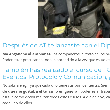
Después de AT te lanzaste con el D
Me enganchó el ambiente
, los compañeros, el trato de los 
Poder estar practicando todo lo aprendido a la vez que estudias 
También has realizado el curso de TC
Eventos, Protocolo y Comunicación,
No sabría elegir ya que cada uno tiene sus puntos fuertes. Sie
de que me gustaba el turismo en general
, poder estar trab
así fue como decidí realizar todos estos cursos. A día de hoy, ya
cada uno de ellos.