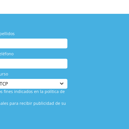
crees que sin experiencia previ
pellidos
eléfono
urso
s fines indicados en la política de
ales para recibir publicidad de su