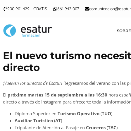
900 901 429 - GRATIS
661 942 007
comunicacion@esatur
SOBRE
El nuevo turismo necesi
directo
¡Vuelven los directos de Esatur!
Regresamos del verano con las pi
El
próximo martes 15 de septiembre a las 16:30
hora españ
directo a través de Instagram para ofrecerte toda la información
Diploma Superior en
Turismo Operativo
(
TUO
)
Auxiliar Turístico
(
AT
)
Tripulante de Atención al Pasaje en
Cruceros
(
TAC
)