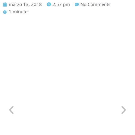
marzo 13, 2018
2:57 pm
No Comments
1 minute
Defensa Personal para TCP:
Situaciones Reales en un Avión y
Por Qué Saber Defenderte es Clave