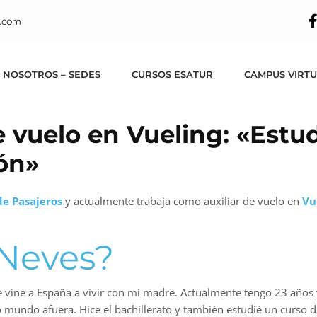
.com
 NOSOTROS – SEDES
CURSOS ESATUR
CAMPUS VIRT
e vuelo en Vueling: «Estu
ión»
de Pasajeros
y actualmente trabaja como auxiliar de vuelo en
Vu
 Neves?
 me vine a España a vivir con mi madre. Actualmente tengo 23 años
undo afuera. Hice el bachillerato y también estudié un curso de