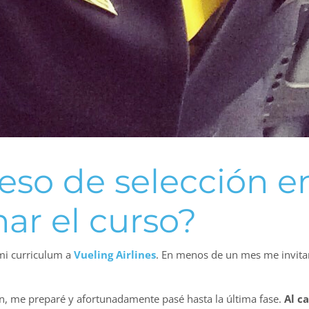
eso de selección e
ar el curso?
mi curriculum a
Vueling Airlines
. En menos de un mes me invita
n, me preparé y afortunadamente pasé hasta la última fase.
Al c