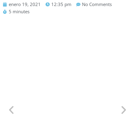
enero 19, 2021
12:35 pm
No Comments
5 minutes
Defensa Personal para TCP:
Situaciones Reales en un Avión y
Por Qué Saber Defenderte es Clave