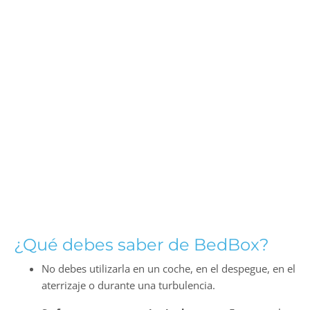
¿Qué debes saber de BedBox?
No debes utilizarla en un coche, en el despegue, en el
aterrizaje o durante una turbulencia.
Se factura como equipaje de mano
. Es una maleta
diseñada para que la experiencia de viaje sea mejor y
más cómoda.
Permite usar el cinturón de seguridad.
Se debe utilizar preferiblemente en asientos con
ventana en aviones de pasillo único (o en los asientos
del medio).
Tiene espacio para guardar cosas. Su capacidad total
es de 20 litros.
También puedes usarlo en viajes en tren.