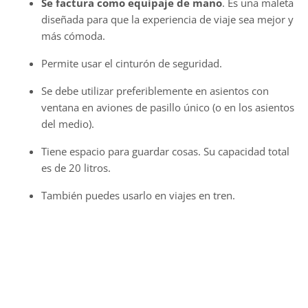
Un consejo de JetKids para
aquellos que viajan con niños.
“¡Relájate! Los niños son flexibles y pueden adaptarse a
todo tipo de situaciones. Los peques de hoy tienen el
privilegio de vivir en un mundo donde el vuelo es
realmente accesible. Aprovecha el viaje a lo máximo y
disfruta cada aventura. No insistas demasiado en estar
preparado, si se te olvida algo —incluso un cambio de ropa
de repuesto— no es el fin del mundo”.