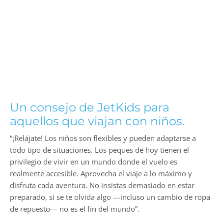
Para más información, visita:
jet-kids.com
.
Muchas gracias a JetKids por
responder a nuestra entrevista y
compartirnos sus fotos.
aeropuertos
Bedbox
cabin crew
turismo
vuelo