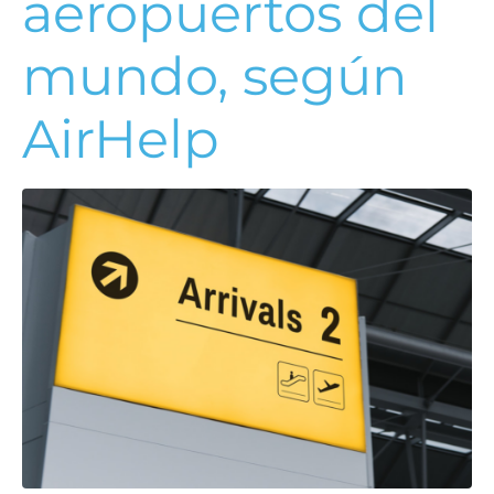
aeropuertos del
mundo, según
AirHelp