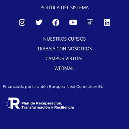
© 2023 ESATUR ALL RIGHTS RESERVED
Privace & Policy
Terms
Canal de Denuncias