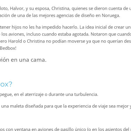
oto, Halvor, y su esposa, Christina, quienes se dieron cuenta de u
oración de una de las mejores agencias de diseño en Noruega.
 tener hijos no les ha impedido hacerlo. La idea inicial de crear 
 los aviones, incluso cuando estaba agotada. Notaron que cuando
ero Harold o Christina no podían moverse ya que no querían desp
ó Bedbox!
avión en una cama.
Box?
pegue, en el aterrizaje o durante una turbulencia.
s una maleta diseñada para que la experiencia de viaje sea mejo
tos con ventana en aviones de pasillo único (o en los asientos del