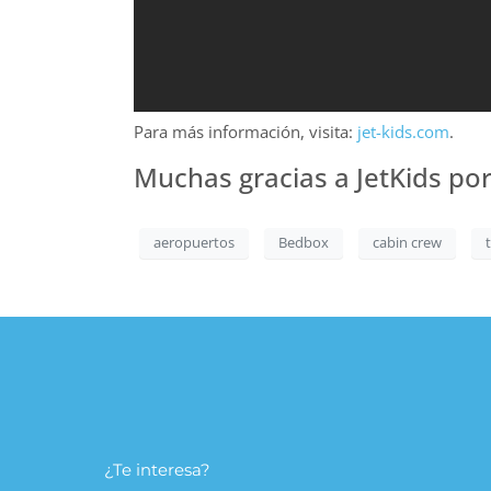
Para más información, visita:
jet-kids.com
.
Muchas gracias a JetKids por
aeropuertos
Bedbox
cabin crew
¿Te interesa?