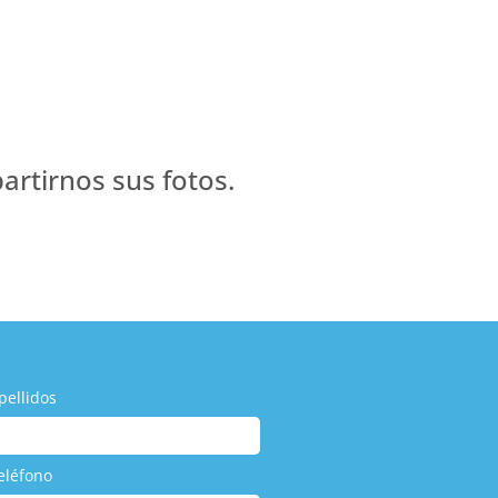
artirnos sus fotos.
pellidos
eléfono