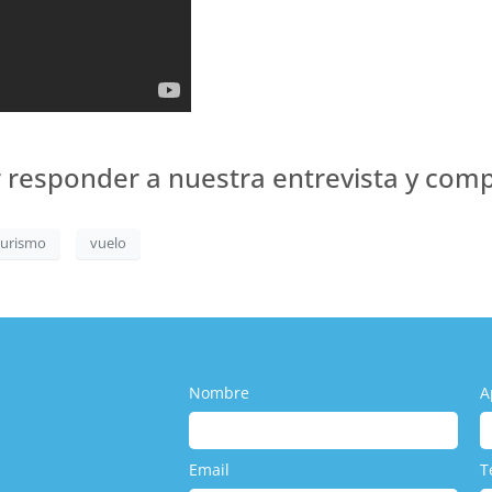
 responder a nuestra entrevista y comp
turismo
vuelo
Nombre
A
Email
T