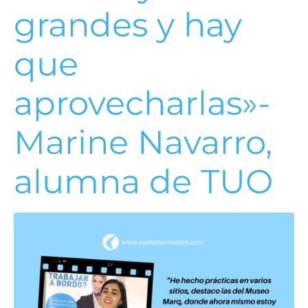
grandes y hay
que
aprovecharlas»-
Marine Navarro,
alumna de TUO