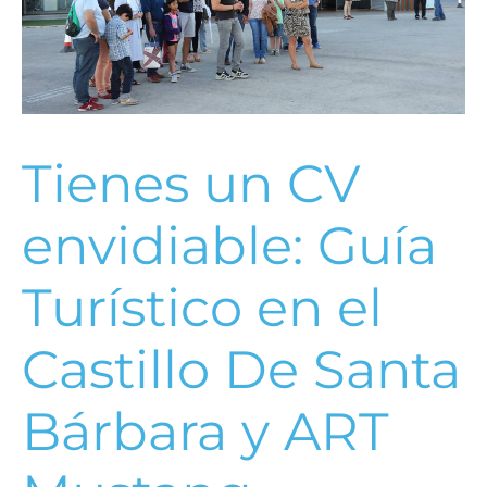
Tienes un CV
envidiable: Guía
Turístico en el
Castillo De Santa
Bárbara y ART