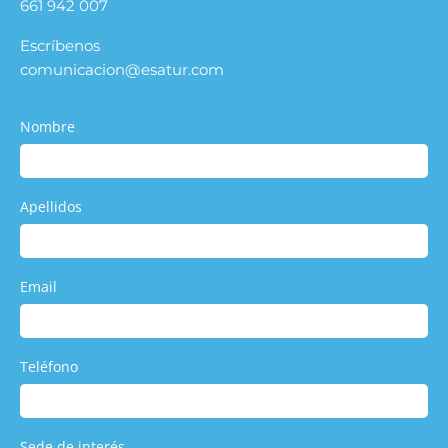
661 942 007
Escríbenos
comunicacion@esatur.com
Nombre
Apellidos
Email
Teléfono
Sede de interés