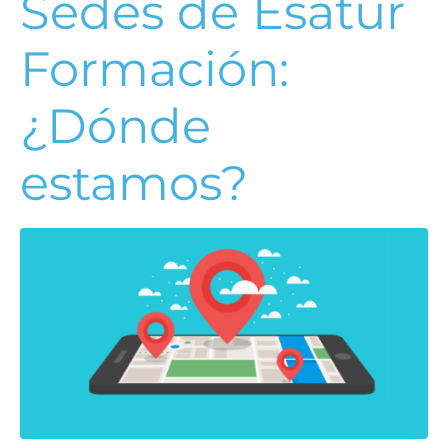
Sedes de Esatur
Formación:
¿Dónde
estamos?