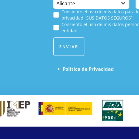
Consiento el uso de mis datos para lo
privacidad “SUS DATOS SEGUROS”.
Consiento el uso de mis datos person
entidad.
ENVIAR
Política de Privacidad