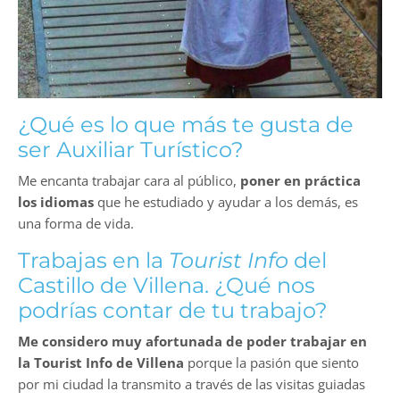
¿Qué es lo que más te gusta de
ser Auxiliar Turístico?
Me encanta trabajar cara al público,
poner en práctica
los idiomas
que he estudiado y ayudar a los demás, es
una forma de vida.
Trabajas en la
Tourist Info
del
Castillo de Villena. ¿Qué nos
podrías contar de tu trabajo?
Me considero muy afortunada de poder trabajar en
la Tourist Info de Villena
porque la pasión que siento
por mi ciudad la transmito a través de las visitas guiadas