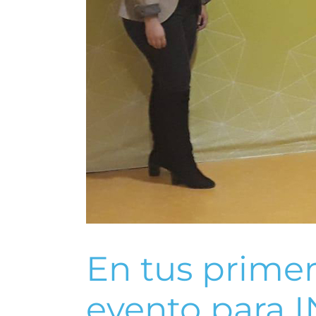
En tus primer
evento para
I