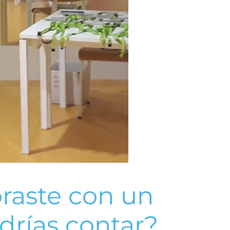
oraste con un
drías contar?