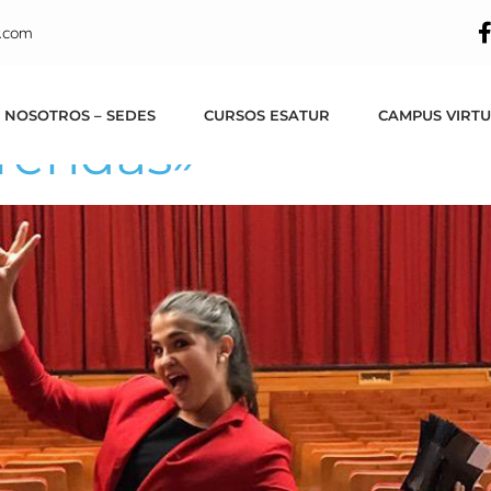
alumna de turismo 
.com
es de Esatur hace
 NOSOTROS – SEDES
CURSOS ESATUR
CAMPUS VIRT
rendas»