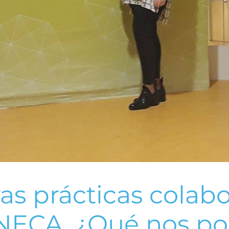
as prácticas colab
NECA
. ¿Qué nos po