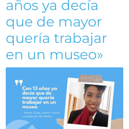
años ya decía
que de mayor
quería trabajar
en un museo»