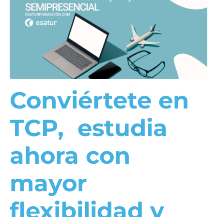
Conviértete en
TCP, estudia
ahora con
mayor
flexibilidad y