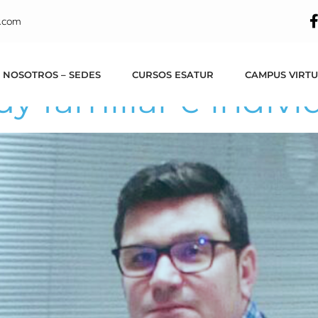
Palomares, coordin
.com
pello: «nuestro tra
 NOSOTROS – SEDES
CURSOS ESATUR
CAMPUS VIRT
 familiar e indivi