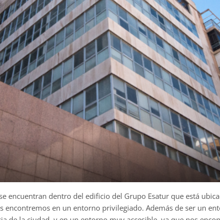
 se encuentran dentro del edificio del Grupo Esatur que está ubi
s encontremos en un entorno privilegiado. Además de ser un ento
ia de la ciudad, y en un entorno muy accesible, ya que nos enc