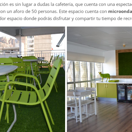
ión es sin lugar a dudas la cafetería, que cuenta con una espect
 con un aforo de 50 personas. Este espacio cuenta con
microondas
edor espacio donde podrás disfrutar y compartir tu tiempo de re