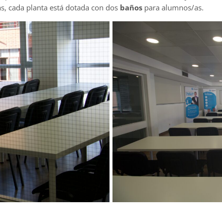
, cada planta está dotada con dos
baños
para alumnos/as.