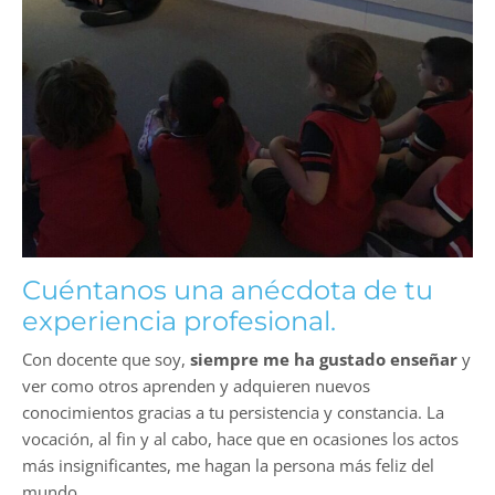
Cuéntanos una anécdota de tu
experiencia profesional.
Con docente que soy,
siempre me ha gustado enseñar
y
ver como otros aprenden y adquieren nuevos
conocimientos gracias a tu persistencia y constancia. La
vocación, al fin y al cabo, hace que en ocasiones los actos
más insignificantes, me hagan la persona más feliz del
mundo.