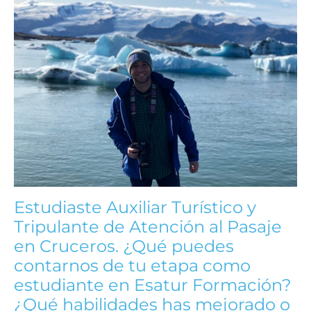
Estudiaste Auxiliar Turístico y
Tripulante de Atención al Pasaje
en Cruceros. ¿Qué puedes
contarnos de tu etapa como
estudiante en Esatur Formación?
¿Qué habilidades has mejorado o