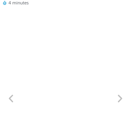
4 minutes
Defensa Personal para TCP:
Situaciones Reales en un Avión y
Por Qué Saber Defenderte es Clave
22/07/2026
/
Artículos
,
Cabin Crew
,
Cursos Esatur
,