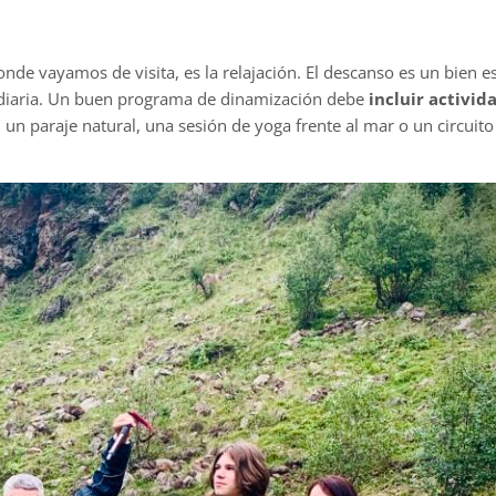
e vayamos de visita, es la relajación. El descanso es un bien esc
da diaria. Un buen programa de dinamización debe
incluir activid
 un paraje natural, una sesión de yoga frente al mar o un circuit