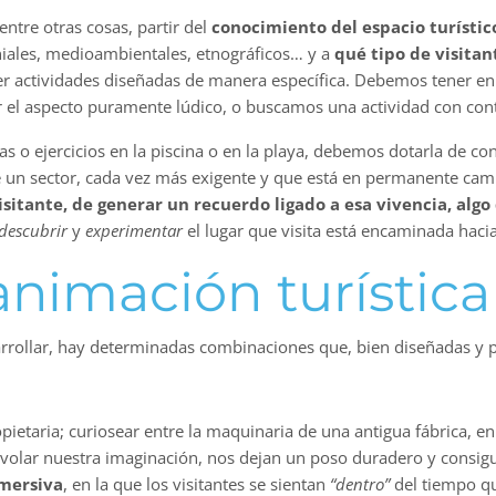
ntre otras cosas, partir del
conocimiento del espacio turístic
oniales, medioambientales, etnográficos… y a
qué tipo de visitan
cer actividades diseñadas de manera específica. Debemos tener 
r el aspecto puramente lúdico, o buscamos una actividad con cont
as o ejercicios en la piscina o en la playa, debemos dotarla de 
e un sector, cada vez más exigente y que está en permanente camb
sitante, de generar un recuerdo ligado a esa vivencia, algo
descubrir
y
experimentar
el lugar que visita está encaminada hacia
animación turística
rrollar, hay determinadas combinaciones que, bien diseñadas y pl
pietaria; curiosear entre la maquinaria de una antigua fábrica, e
volar nuestra imaginación, nos dejan un poso duradero y consigue
nmersiva
, en la que los visitantes se sientan
“dentro”
del tiempo qu