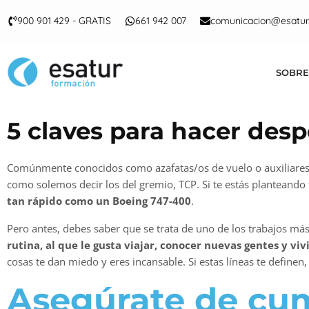
900 901 429 - GRATIS
661 942 007
comunicacion@esatur
SOBRE
5 claves para hacer desp
Comúnmente conocidos como azafatas/os de vuelo o auxiliares de
como solemos decir los del gremio, TCP. Si te estás planteando 
tan rápido como un Boeing 747-400
.
Pero antes, debes saber que se trata de uno de los trabajos má
rutina, al que le gusta viajar, conocer nuevas gentes y viv
cosas te dan miedo y eres incansable. Si estas líneas te definen,
Asegúrate de cump