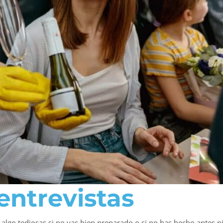
entrevistas
algo tediosas si no vas bien preparado o si no has hecho antes n